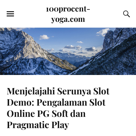
100procent-
yoga.com
Menjelajahi Serunya Slot
Demo: Pengalaman Slot
Online PG Soft dan
Pragmatic Play