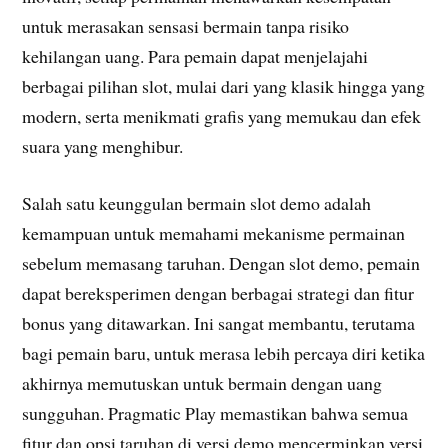
untuk merasakan sensasi bermain tanpa risiko
kehilangan uang. Para pemain dapat menjelajahi
berbagai pilihan slot, mulai dari yang klasik hingga yang
modern, serta menikmati grafis yang memukau dan efek
suara yang menghibur.
Salah satu keunggulan bermain slot demo adalah
kemampuan untuk memahami mekanisme permainan
sebelum memasang taruhan. Dengan slot demo, pemain
dapat bereksperimen dengan berbagai strategi dan fitur
bonus yang ditawarkan. Ini sangat membantu, terutama
bagi pemain baru, untuk merasa lebih percaya diri ketika
akhirnya memutuskan untuk bermain dengan uang
sungguhan. Pragmatic Play memastikan bahwa semua
fitur dan opsi taruhan di versi demo mencerminkan versi