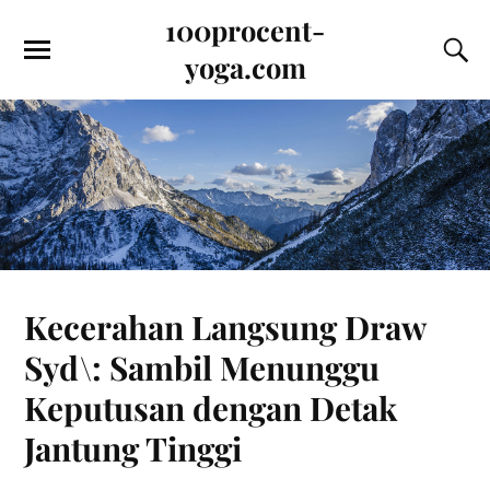
100procent-
yoga.com
Kecerahan Langsung Draw
Syd\: Sambil Menunggu
Keputusan dengan Detak
Jantung Tinggi