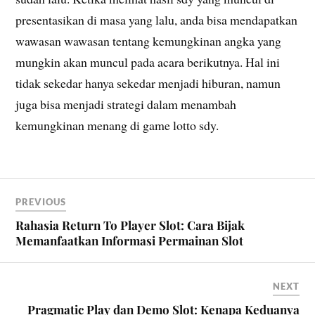
presentasikan di masa yang lalu, anda bisa mendapatkan
wawasan wawasan tentang kemungkinan angka yang
mungkin akan muncul pada acara berikutnya. Hal ini
tidak sekedar hanya sekedar menjadi hiburan, namun
juga bisa menjadi strategi dalam menambah
kemungkinan menang di game lotto sdy.
PREVIOUS
Rahasia Return To Player Slot: Cara Bijak
Memanfaatkan Informasi Permainan Slot
NEXT
Pragmatic Play dan Demo Slot: Kenapa Keduanya