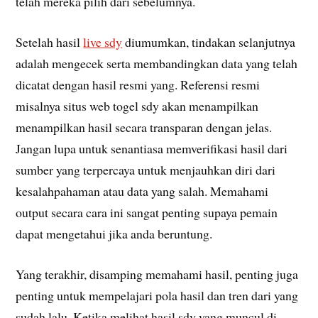
telah mereka pilih dari sebelumnya.
Setelah hasil
live sdy
diumumkan, tindakan selanjutnya
adalah mengecek serta membandingkan data yang telah
dicatat dengan hasil resmi yang. Referensi resmi
misalnya situs web togel sdy akan menampilkan
menampilkan hasil secara transparan dengan jelas.
Jangan lupa untuk senantiasa memverifikasi hasil dari
sumber yang terpercaya untuk menjauhkan diri dari
kesalahpahaman atau data yang salah. Memahami
output secara cara ini sangat penting supaya pemain
dapat mengetahui jika anda beruntung.
Yang terakhir, disamping memahami hasil, penting juga
penting untuk mempelajari pola hasil dan tren dari yang
sudah lalu. Ketika melihat hasil sdy yang muncul di