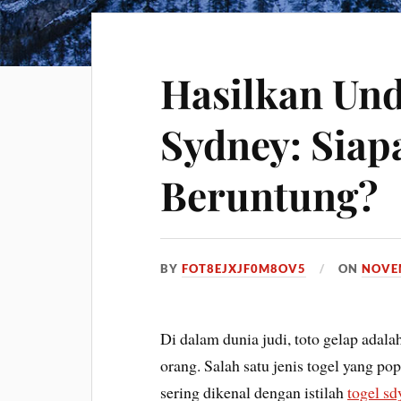
Hasilkan Un
Sydney: Siap
Beruntung?
BY
FOT8EJXJF0M8OV5
ON
NOVEM
Di dalam dunia judi, toto gelap adala
orang. Salah satu jenis togel yang pop
sering dikenal dengan istilah
togel sd