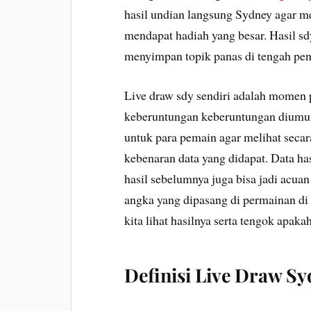
hasil undian langsung Sydney agar m
mendapat hadiah yang besar. Hasil sd
menyimpan topik panas di tengah peng
Live draw sdy sendiri adalah momen 
keberuntungan keberuntungan diumu
untuk para pemain agar melihat secar
kebenaran data yang didapat. Data h
hasil sebelumnya juga bisa jadi acua
angka yang dipasang di permainan di 
kita lihat hasilnya serta tengok apa
Definisi Live Draw S