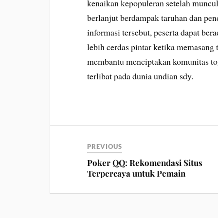
kenaikan kepopuleran setelah muncul
berlanjut berdampak taruhan dan pe
informasi tersebut, peserta dapat be
lebih cerdas pintar ketika memasang 
membantu menciptakan komunitas toge
terlibat pada dunia undian sdy.
PREVIOUS
Poker QQ: Rekomendasi Situs
Terpercaya untuk Pemain