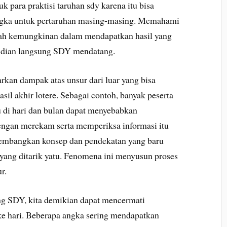
k para praktisi taruhan sdy karena itu bisa
ngka untuk pertaruhan masing-masing. Memahami
bah kemungkinan dalam mendapatkan hasil yang
undian langsung SDY mendatang.
rkan dampak atas unsur dari luar yang bisa
sil akhir lotere. Sebagai contoh, banyak peserta
 di hari dan bulan dapat menyebabkan
engan merekam serta memperiksa informasi itu
embangkan konsep dan pendekatan yang baru
ang ditarik yatu. Fenomena ini menyusun proses
r.
ng SDY, kita demikian dapat mencermati
i ke hari. Beberapa angka sering mendapatkan