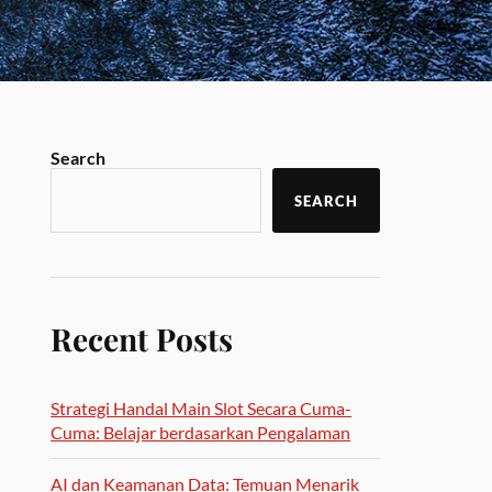
Search
SEARCH
Recent Posts
Strategi Handal Main Slot Secara Cuma-
Cuma: Belajar berdasarkan Pengalaman
AI dan Keamanan Data: Temuan Menarik