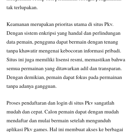
tak terlupakan.
Keamanan merupakan prioritas utama di situs Pkv.
Dengan sistem enkripsi yang handal dan perlindungan
data pemain, pengguna dapat bermain dengan tenang
tanpa khawatir mengenai kebocoran informasi pribadi.
Situs ini juga memiliki lisensi resmi, memastikan bahwa
semua permainan yang ditawarkan adil dan transparan.
Dengan demikian, pemain dapat fokus pada permainan
tanpa adanya gangguan.
Proses pendaftaran dan login di situs Pkv sangatlah
mudah dan cepat. Calon pemain dapat dengan mudah
mendaftar dan mulai bermain setelah mengunduh
aplikasi Pkv games. Hal ini membuat akses ke berbagai