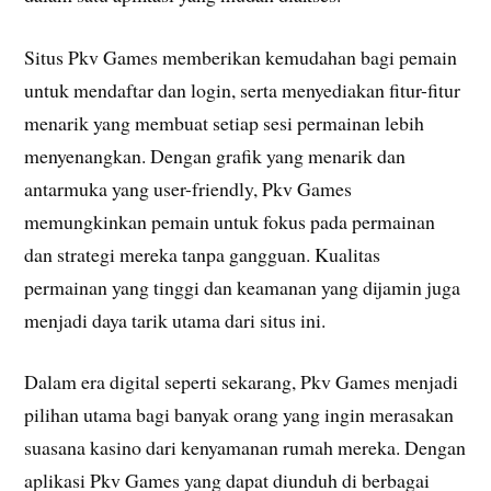
Situs Pkv Games memberikan kemudahan bagi pemain
untuk mendaftar dan login, serta menyediakan fitur-fitur
menarik yang membuat setiap sesi permainan lebih
menyenangkan. Dengan grafik yang menarik dan
antarmuka yang user-friendly, Pkv Games
memungkinkan pemain untuk fokus pada permainan
dan strategi mereka tanpa gangguan. Kualitas
permainan yang tinggi dan keamanan yang dijamin juga
menjadi daya tarik utama dari situs ini.
Dalam era digital seperti sekarang, Pkv Games menjadi
pilihan utama bagi banyak orang yang ingin merasakan
suasana kasino dari kenyamanan rumah mereka. Dengan
aplikasi Pkv Games yang dapat diunduh di berbagai