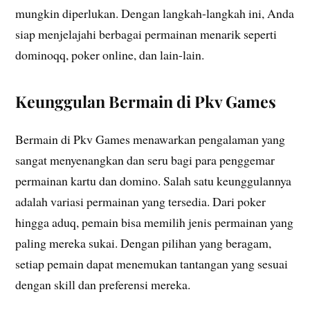
mungkin diperlukan. Dengan langkah-langkah ini, Anda
siap menjelajahi berbagai permainan menarik seperti
dominoqq, poker online, dan lain-lain.
Keunggulan Bermain di Pkv Games
Bermain di Pkv Games menawarkan pengalaman yang
sangat menyenangkan dan seru bagi para penggemar
permainan kartu dan domino. Salah satu keunggulannya
adalah variasi permainan yang tersedia. Dari poker
hingga aduq, pemain bisa memilih jenis permainan yang
paling mereka sukai. Dengan pilihan yang beragam,
setiap pemain dapat menemukan tantangan yang sesuai
dengan skill dan preferensi mereka.