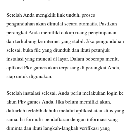
Setelah Anda mengklik link unduh, proses
pengunduhan akan dimulai secara otomatis. Pastikan
perangkat Anda memiliki cukup ruang penyimpanan
dan terhubung ke internet yang stabil. Jika pengunduhan
selesai, buka file yang diunduh dan ikuti petunjuk
instalasi yang muncul di layar. Dalam beberapa menit,
aplikasi Pkv games akan terpasang di perangkat Anda,
siap untuk digunakan.
Setelah instalasi selesai, Anda perlu melakukan login ke
akun Pkv games Anda. Jika belum memiliki akun,
daftarlah terlebih dahulu melalui aplikasi atau situs yang
sama. Isi formulir pendaftaran dengan informasi yang
diminta dan ikuti langkah-langkah verifikasi yang