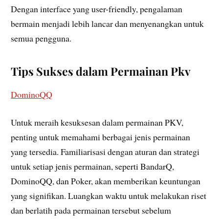
Dengan interface yang user-friendly, pengalaman
bermain menjadi lebih lancar dan menyenangkan untuk
semua pengguna.
Tips Sukses dalam Permainan Pkv
DominoQQ
Untuk meraih kesuksesan dalam permainan PKV,
penting untuk memahami berbagai jenis permainan
yang tersedia. Familiarisasi dengan aturan dan strategi
untuk setiap jenis permainan, seperti BandarQ,
DominoQQ, dan Poker, akan memberikan keuntungan
yang signifikan. Luangkan waktu untuk melakukan riset
dan berlatih pada permainan tersebut sebelum