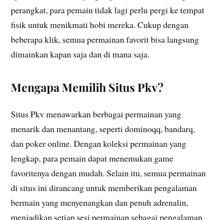
perangkat, para pemain tidak lagi perlu pergi ke tempat
fisik untuk menikmati hobi mereka. Cukup dengan
beberapa klik, semua permainan favorit bisa langsung
dimainkan kapan saja dan di mana saja.
Mengapa Memilih Situs Pkv?
Situs Pkv menawarkan berbagai permainan yang
menarik dan menantang, seperti dominoqq, bandarq,
dan poker online. Dengan koleksi permainan yang
lengkap, para pemain dapat menemukan game
favoritenya dengan mudah. Selain itu, semua permainan
di situs ini dirancang untuk memberikan pengalaman
bermain yang menyenangkan dan penuh adrenalin,
menjadikan setiap sesi permainan sebagai pengalaman