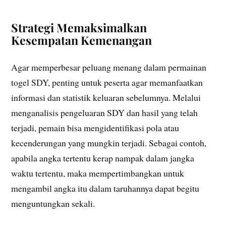
Strategi Memaksimalkan
Kesempatan Kemenangan
Agar memperbesar peluang menang dalam permainan
togel SDY, penting untuk peserta agar memanfaatkan
informasi dan statistik keluaran sebelumnya. Melalui
menganalisis pengeluaran SDY dan hasil yang telah
terjadi, pemain bisa mengidentifikasi pola atau
kecenderungan yang mungkin terjadi. Sebagai contoh,
apabila angka tertentu kerap nampak dalam jangka
waktu tertentu, maka mempertimbangkan untuk
mengambil angka itu dalam taruhannya dapat begitu
menguntungkan sekali.