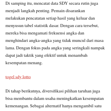
Di samping itu, mencatat data SDY secara rutin juga
menjadi langkah penting. Pemain disarankan
melakukan pencatatan setiap hasil yang keluar dan
menyusun tabel statistik dasar. Dengan cara tersebut,
mereka bisa mengamati frekuensi angka dan
menghindari angka-angka yang tidak muncul dari masa
lama. Dengan fokus pada angka yang seringkali nampak
dapat jadi taktik yang efektif untuk menambah
kesempatan menang.
togel sdy lotto
Di tahap berikutnya, diversifikasi pilihan taruhan juga
bisa membantu dalam usaha meningkatkan kesempatan
kemenangan. Sebagai alternatif hanya mengambil satu