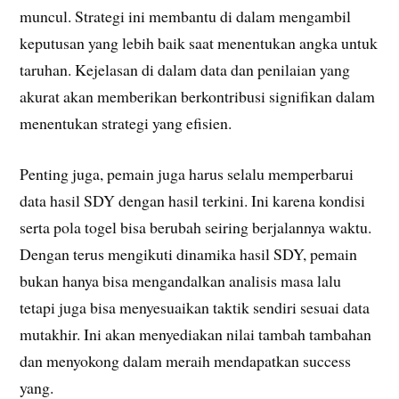
muncul. Strategi ini membantu di dalam mengambil
keputusan yang lebih baik saat menentukan angka untuk
taruhan. Kejelasan di dalam data dan penilaian yang
akurat akan memberikan berkontribusi signifikan dalam
menentukan strategi yang efisien.
Penting juga, pemain juga harus selalu memperbarui
data hasil SDY dengan hasil terkini. Ini karena kondisi
serta pola togel bisa berubah seiring berjalannya waktu.
Dengan terus mengikuti dinamika hasil SDY, pemain
bukan hanya bisa mengandalkan analisis masa lalu
tetapi juga bisa menyesuaikan taktik sendiri sesuai data
mutakhir. Ini akan menyediakan nilai tambah tambahan
dan menyokong dalam meraih mendapatkan success
yang.