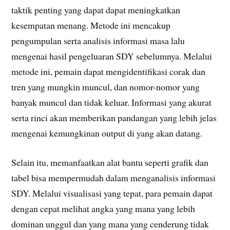
taktik penting yang dapat dapat meningkatkan
kesempatan menang. Metode ini mencakup
pengumpulan serta analisis informasi masa lalu
mengenai hasil pengeluaran SDY sebelumnya. Melalui
metode ini, pemain dapat mengidentifikasi corak dan
tren yang mungkin muncul, dan nomor-nomor yang
banyak muncul dan tidak keluar. Informasi yang akurat
serta rinci akan memberikan pandangan yang lebih jelas
mengenai kemungkinan output di yang akan datang.
Selain itu, memanfaatkan alat bantu seperti grafik dan
tabel bisa mempermudah dalam menganalisis informasi
SDY. Melalui visualisasi yang tepat, para pemain dapat
dengan cepat melihat angka yang mana yang lebih
dominan unggul dan yang mana yang cenderung tidak