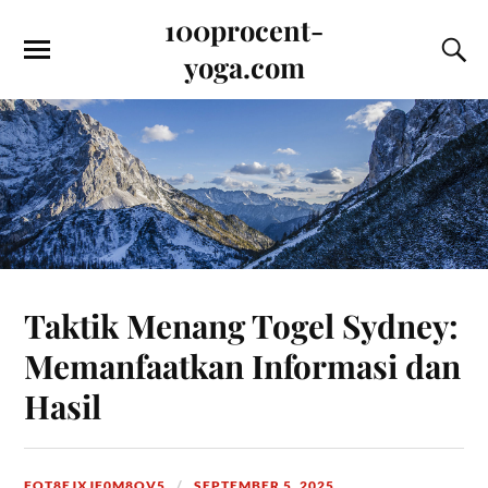
100procent-
yoga.com
Taktik Menang Togel Sydney:
Memanfaatkan Informasi dan
Hasil
FOT8EJXJF0M8OV5
SEPTEMBER 5, 2025