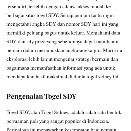
tersendiri, terlebih dengan adanya akses mudah ke
berbagai situs togel SDY. Setiap pemain tentu ingin
mengetahui angka SDY dan nomor SDY hari ini yang
memiliki peluang bagus untuk keluar. Memahami data
SDY dan sdy prize yang sebelumnya dapat membantu
pemain dalam merumuskan angka-angka jitu. Mari kita
eksplorasi lebih lanjut mengenai strategi bermain dan
bagaimana memanfaatkan informasi yang ada untuk
mendapatkan hasil maksimal di dunia togel sidney ini.
Pengenalan Togel SDY
Togel SDY, atau Togel Sidney, adalah salah satu bentuk
permainan judi yang sangat populer di Indonesia.
Permainan ini menawarkan kesempatan bagi pemain