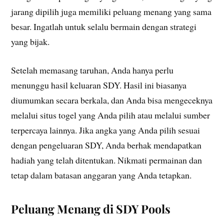
jarang dipilih juga memiliki peluang menang yang sama
besar. Ingatlah untuk selalu bermain dengan strategi
yang bijak.
Setelah memasang taruhan, Anda hanya perlu
menunggu hasil keluaran SDY. Hasil ini biasanya
diumumkan secara berkala, dan Anda bisa mengeceknya
melalui situs togel yang Anda pilih atau melalui sumber
terpercaya lainnya. Jika angka yang Anda pilih sesuai
dengan pengeluaran SDY, Anda berhak mendapatkan
hadiah yang telah ditentukan. Nikmati permainan dan
tetap dalam batasan anggaran yang Anda tetapkan.
Peluang Menang di SDY Pools