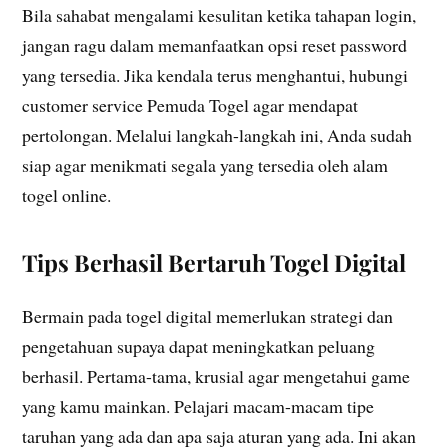
Bila sahabat mengalami kesulitan ketika tahapan login,
jangan ragu dalam memanfaatkan opsi reset password
yang tersedia. Jika kendala terus menghantui, hubungi
customer service Pemuda Togel agar mendapat
pertolongan. Melalui langkah-langkah ini, Anda sudah
siap agar menikmati segala yang tersedia oleh alam
togel online.
Tips Berhasil Bertaruh Togel Digital
Bermain pada togel digital memerlukan strategi dan
pengetahuan supaya dapat meningkatkan peluang
berhasil. Pertama-tama, krusial agar mengetahui game
yang kamu mainkan. Pelajari macam-macam tipe
taruhan yang ada dan apa saja aturan yang ada. Ini akan