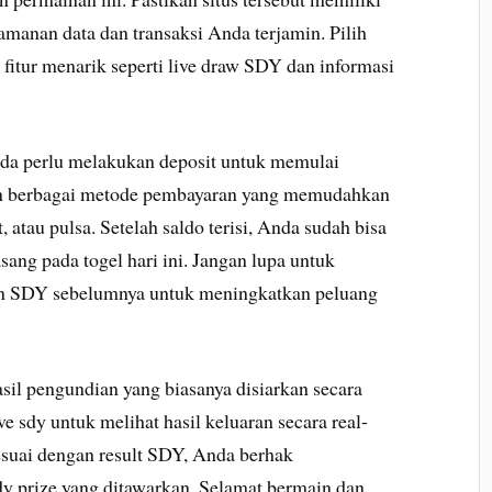
eamanan data dan transaksi Anda terjamin. Pilih
fitur menarik seperti live draw SDY dan informasi
Anda perlu melakukan deposit untuk memulai
an berbagai metode pembayaran yang memudahkan
t, atau pulsa. Setelah saldo terisi, Anda sudah bisa
ang pada togel hari ini. Jangan lupa untuk
n SDY sebelumnya untuk meningkatkan peluang
sil pengundian yang biasanya disiarkan secara
e sdy untuk melihat hasil keluaran secara real-
esuai dengan result SDY, Anda berhak
y prize yang ditawarkan. Selamat bermain dan