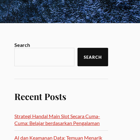
Search
SEARCH
Recent Posts
Strategi Handal Main Slot Secara Cuma-
Cuma: Belajar berdasarkan Pengalaman
AI dan Keamanan Data: Temuan Menarik