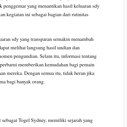
ak penggemar yang menantikan hasil keluaran sdy
an kegiatan ini sebagai bagian dari rutinitas
luaran sdy yang transparan semakin menambah
dapat melihat langsung hasil undian dan
omen pengundian. Selain itu, informasi tentang
 diperbarui memberikan kemudahan bagi pemain
an mereka. Dengan semua itu, tidak heran jika
ama bagi banyak orang.
ut sebagai Togel Sydney, memiliki sejarah yang