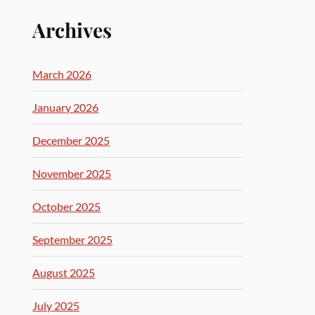
Archives
March 2026
January 2026
December 2025
November 2025
October 2025
September 2025
August 2025
July 2025