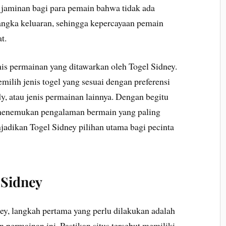
jaminan bagi para pemain bahwa tidak ada
angka keluaran, sehingga kepercayaan pemain
t.
nis permainan yang ditawarkan oleh Togel Sidney.
ilih jenis togel yang sesuai dengan preferensi
dy, atau jenis permainan lainnya. Dengan begitu
t menemukan pengalaman bermain yang paling
jadikan Togel Sidney pilihan utama bagi pecinta
 Sidney
y, langkah pertama yang perlu dilakukan adalah
 permainan ini. Pastikan situs tersebut memiliki