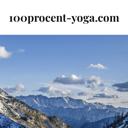
100procent-yoga.com