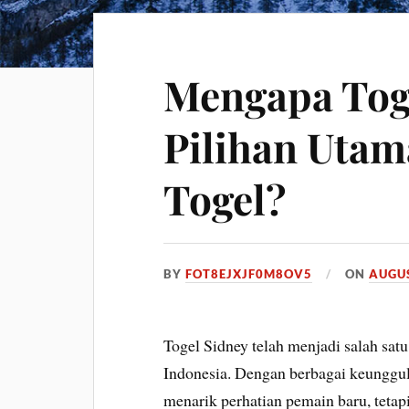
Mengapa Tog
Pilihan Utam
Togel?
BY
FOT8EJXJF0M8OV5
ON
AUGUS
Togel Sidney telah menjadi salah satu
Indonesia. Dengan berbagai keunggul
menarik perhatian pemain baru, tetap