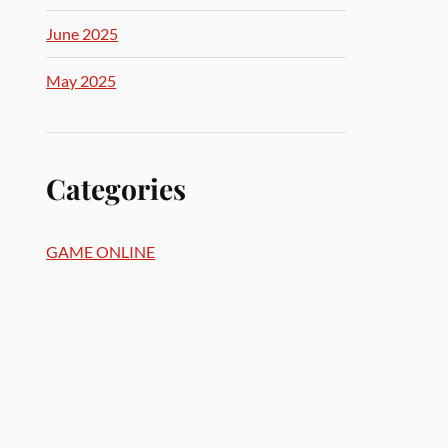
June 2025
May 2025
Categories
GAME ONLINE