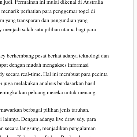
judi. Permainan ini mulai dikenal di Australia
 menarik perhatian para penggemar togel di
m yang transparan dan pengundian yang
y menjadi salah satu pilihan utama bagi para
ney berkembang pesat berkat adanya teknologi dan
dapat dengan mudah mengakses informasi
y secara real-time. Hal ini membuat para pecinta
api juga melakukan analisis berdasarkan hasil
meningkatkan peluang mereka untuk menang.
enawarkan berbagai pilihan jenis taruhan,
i lainnya. Dengan adanya live draw sdy, para
n secara langsung, menjadikan pengalaman