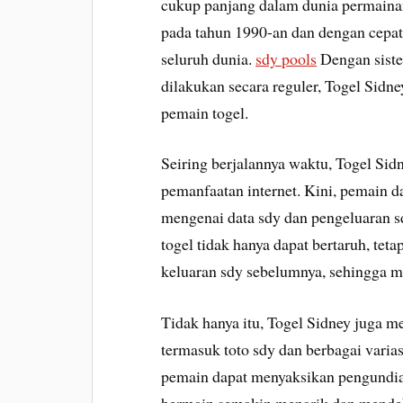
cukup panjang dalam dunia permainan 
pada tahun 1990-an dan dengan cepat
seluruh dunia.
sdy pools
Dengan siste
dilakukan secara reguler, Togel Sidne
pemain togel.
Seiring berjalannya waktu, Togel Sid
pemanfaatan internet. Kini, pemain 
mengenai data sdy dan pengeluaran sd
togel tidak hanya dapat bertaruh, tet
keluaran sdy sebelumnya, sehingga 
Tidak hanya itu, Togel Sidney juga m
termasuk toto sdy dan berbagai varias
pemain dapat menyaksikan pengundia