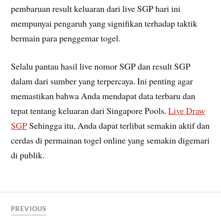
pembaruan result keluaran dari live SGP hari ini
mempunyai pengaruh yang signifikan terhadap taktik
bermain para penggemar togel.
Selalu pantau hasil live nomor SGP dan result SGP
dalam dari sumber yang terpercaya. Ini penting agar
memastikan bahwa Anda mendapat data terbaru dan
tepat tentang keluaran dari Singapore Pools.
Live Draw
SGP
Sehingga itu, Anda dapat terlibat semakin aktif dan
cerdas di permainan togel online yang semakin digemari
di publik.
PREVIOUS