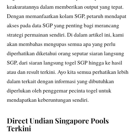
keakuratannya dalam memberikan output yang tepat.
Dengan memanfaatkan kolam SGP, petaruh mendapat
akses pada data SGP yang penting bagi merancang
strategi permainan sendiri. Di dalam artikel ini, kami
akan membahas mengupas semua apa yang perlu
diperhatikan diketahui orang seputar siaran langsung
SGP, dari siaran langsung togel SGP hingga ke hasil
atau dan result terkini. Ayo kita semua perhatikan lebih
dalam terkait dengan informasi yang dibutuhkan
diperlukan oleh penggemar pecinta togel untuk
mendapatkan keberuntungan sendiri.
Direct Undian Singapore Pools
Terkini