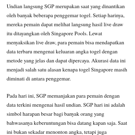
Undian langsung SGP merupakan saat yang dinantikan
oleh banyak beberapa penggemar togel. Setiap harinya,
mereka pemain dapat melihat langsung hasil live draw
itu ditayangkan oleh Singapore Pools. Lewat
menyaksikan live draw, para pemain bisa mendapatkan
data terbaru mengenai keluaran angka togel dengan
metode yang jelas dan dapat dipercaya. Akurasi data ini
menjadi salah satu alasan kenapa togel Singapore masih
diminati di antara penggemar.
Pada hari ini, SGP memanjakan para pemain dengan
data terkini mengenai hasil undian. SGP hari ini adalah
simbol harapan besar bagi banyak orang yang
bahwasanya keberuntungan bisa datang kapan saja. Saat
ini bukan sekadar menonton angka, tetapi juga