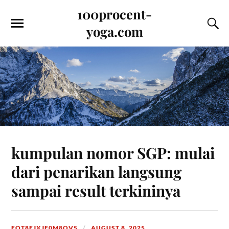
100procent-
yoga.com
kumpulan nomor SGP: mulai
dari penarikan langsung
sampai result terkininya
FOT8EJXJF0M8OV5
AUGUST 8, 2025