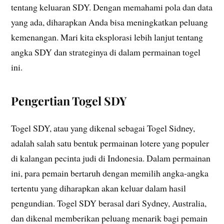
tentang keluaran SDY. Dengan memahami pola dan data
yang ada, diharapkan Anda bisa meningkatkan peluang
kemenangan. Mari kita eksplorasi lebih lanjut tentang
angka SDY dan strateginya di dalam permainan togel
ini.
Pengertian Togel SDY
Togel SDY, atau yang dikenal sebagai Togel Sidney,
adalah salah satu bentuk permainan lotere yang populer
di kalangan pecinta judi di Indonesia. Dalam permainan
ini, para pemain bertaruh dengan memilih angka-angka
tertentu yang diharapkan akan keluar dalam hasil
pengundian. Togel SDY berasal dari Sydney, Australia,
dan dikenal memberikan peluang menarik bagi pemain