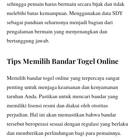
sehingga pemain harus bermain secara bijak dan tidak
melebihi batas kemampuan. Menggunakan data SDY
sebagai panduan seharusnya menjadi bagian dari
pengalaman bermain yang menyenangkan dan
bertanggung jawab.
Tips Memilih Bandar Togel Online
Memilih bandar togel online yang terpercaya sangat
penting untuk menjaga keamanan dan kenyamanan
taruhan Anda. Pastikan untuk mencari bandar yang
memiliki lisensi resmi dan diakui oleh otoritas
perjudian. Hal ini akan memastikan bahwa bandar
tersebut beroperasi sesuai dengan regulasi yang berlaku
dan memberikan perlindungan bagi para pemainnya.