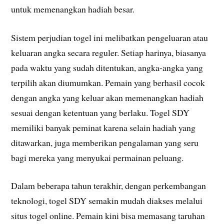
untuk memenangkan hadiah besar.
Sistem perjudian togel ini melibatkan pengeluaran atau
keluaran angka secara reguler. Setiap harinya, biasanya
pada waktu yang sudah ditentukan, angka-angka yang
terpilih akan diumumkan. Pemain yang berhasil cocok
dengan angka yang keluar akan memenangkan hadiah
sesuai dengan ketentuan yang berlaku. Togel SDY
memiliki banyak peminat karena selain hadiah yang
ditawarkan, juga memberikan pengalaman yang seru
bagi mereka yang menyukai permainan peluang.
Dalam beberapa tahun terakhir, dengan perkembangan
teknologi, togel SDY semakin mudah diakses melalui
situs togel online. Pemain kini bisa memasang taruhan