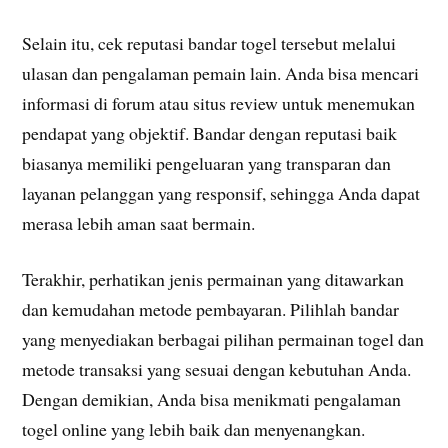
Selain itu, cek reputasi bandar togel tersebut melalui
ulasan dan pengalaman pemain lain. Anda bisa mencari
informasi di forum atau situs review untuk menemukan
pendapat yang objektif. Bandar dengan reputasi baik
biasanya memiliki pengeluaran yang transparan dan
layanan pelanggan yang responsif, sehingga Anda dapat
merasa lebih aman saat bermain.
Terakhir, perhatikan jenis permainan yang ditawarkan
dan kemudahan metode pembayaran. Pilihlah bandar
yang menyediakan berbagai pilihan permainan togel dan
metode transaksi yang sesuai dengan kebutuhan Anda.
Dengan demikian, Anda bisa menikmati pengalaman
togel online yang lebih baik dan menyenangkan.