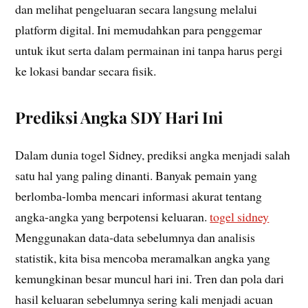
dan melihat pengeluaran secara langsung melalui
platform digital. Ini memudahkan para penggemar
untuk ikut serta dalam permainan ini tanpa harus pergi
ke lokasi bandar secara fisik.
Prediksi Angka SDY Hari Ini
Dalam dunia togel Sidney, prediksi angka menjadi salah
satu hal yang paling dinanti. Banyak pemain yang
berlomba-lomba mencari informasi akurat tentang
angka-angka yang berpotensi keluaran.
togel sidney
Menggunakan data-data sebelumnya dan analisis
statistik, kita bisa mencoba meramalkan angka yang
kemungkinan besar muncul hari ini. Tren dan pola dari
hasil keluaran sebelumnya sering kali menjadi acuan