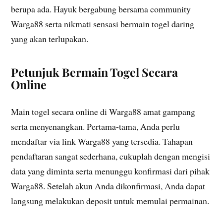
berupa ada. Hayuk bergabung bersama community
Warga88 serta nikmati sensasi bermain togel daring
yang akan terlupakan.
Petunjuk Bermain Togel Secara
Online
Main togel secara online di Warga88 amat gampang
serta menyenangkan. Pertama-tama, Anda perlu
mendaftar via link Warga88 yang tersedia. Tahapan
pendaftaran sangat sederhana, cukuplah dengan mengisi
data yang diminta serta menunggu konfirmasi dari pihak
Warga88. Setelah akun Anda dikonfirmasi, Anda dapat
langsung melakukan deposit untuk memulai permainan.