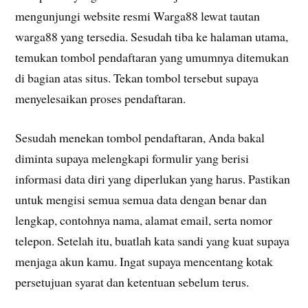
mengunjungi website resmi Warga88 lewat tautan
warga88 yang tersedia. Sesudah tiba ke halaman utama,
temukan tombol pendaftaran yang umumnya ditemukan
di bagian atas situs. Tekan tombol tersebut supaya
menyelesaikan proses pendaftaran.
Sesudah menekan tombol pendaftaran, Anda bakal
diminta supaya melengkapi formulir yang berisi
informasi data diri yang diperlukan yang harus. Pastikan
untuk mengisi semua semua data dengan benar dan
lengkap, contohnya nama, alamat email, serta nomor
telepon. Setelah itu, buatlah kata sandi yang kuat supaya
menjaga akun kamu. Ingat supaya mencentang kotak
persetujuan syarat dan ketentuan sebelum terus.