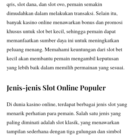
qris, slot dana, dan slot ovo, pemain semakin
dimudahkan dalam melakukan transaksi. Selain itu,
banyak kasino online menawarkan bonus dan promosi
khusus untuk slot bet kecil, sehingga pemain dapat
memanfaatkan sumber daya ini untuk meningkatkan
peluang menang. Memahami keuntungan dari slot bet
kecil akan membantu pemain mengambil keputusan
yang lebih baik dalam memilih permainan yang sesuai.
Jenis-jenis Slot Online Populer
Di dunia kasino online, terdapat berbagai jenis slot yang
menarik perhatian para pemain. Salah satu jenis yang
paling diminati adalah slot klasik, yang menawarkan
tampilan sederhana dengan tiga gulungan dan simbol