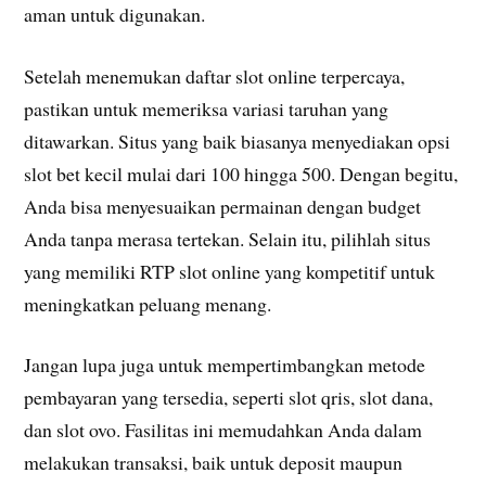
aman untuk digunakan.
Setelah menemukan daftar slot online terpercaya,
pastikan untuk memeriksa variasi taruhan yang
ditawarkan. Situs yang baik biasanya menyediakan opsi
slot bet kecil mulai dari 100 hingga 500. Dengan begitu,
Anda bisa menyesuaikan permainan dengan budget
Anda tanpa merasa tertekan. Selain itu, pilihlah situs
yang memiliki RTP slot online yang kompetitif untuk
meningkatkan peluang menang.
Jangan lupa juga untuk mempertimbangkan metode
pembayaran yang tersedia, seperti slot qris, slot dana,
dan slot ovo. Fasilitas ini memudahkan Anda dalam
melakukan transaksi, baik untuk deposit maupun