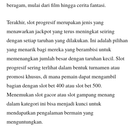
beragam, mulai dari film hingga cerita fantasi.
Terakhir, slot progresif merupakan jenis yang
menawarkan jackpot yang terus meningkat seiring
dengan setiap taruhan yang dilakukan. Ini adalah pilihan
yang menarik bagi mereka yang berambisi untuk
memenangkan jumlah besar dengan taruhan kecil. Slot
progresif sering terlihat dalam bentuk turnamen atau
promosi khusus, di mana pemain dapat mengambil
bagian dengan slot bet 400 atau slot bet 500.
Menemukan slot gacor atau slot gampang menang
dalam kategori ini bisa menjadi kunci untuk
mendapatkan pengalaman bermain yang
menguntungkan.