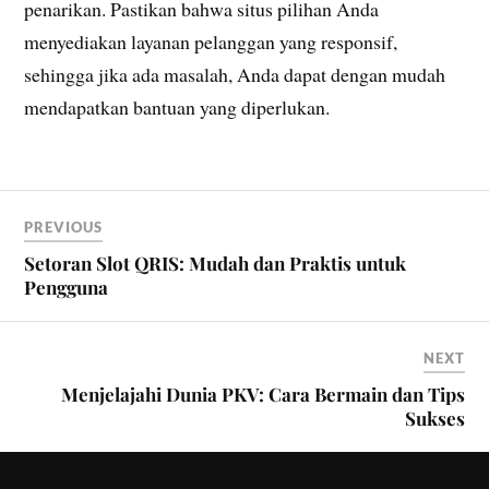
penarikan. Pastikan bahwa situs pilihan Anda
menyediakan layanan pelanggan yang responsif,
sehingga jika ada masalah, Anda dapat dengan mudah
mendapatkan bantuan yang diperlukan.
PREVIOUS
Setoran Slot QRIS: Mudah dan Praktis untuk
Pengguna
NEXT
Menjelajahi Dunia PKV: Cara Bermain dan Tips
Sukses