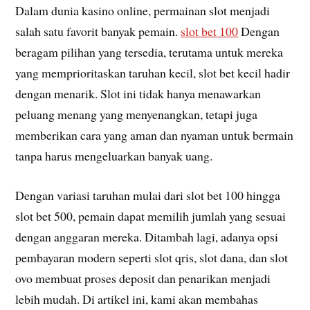
Dalam dunia kasino online, permainan slot menjadi
salah satu favorit banyak pemain.
slot bet 100
Dengan
beragam pilihan yang tersedia, terutama untuk mereka
yang memprioritaskan taruhan kecil, slot bet kecil hadir
dengan menarik. Slot ini tidak hanya menawarkan
peluang menang yang menyenangkan, tetapi juga
memberikan cara yang aman dan nyaman untuk bermain
tanpa harus mengeluarkan banyak uang.
Dengan variasi taruhan mulai dari slot bet 100 hingga
slot bet 500, pemain dapat memilih jumlah yang sesuai
dengan anggaran mereka. Ditambah lagi, adanya opsi
pembayaran modern seperti slot qris, slot dana, dan slot
ovo membuat proses deposit dan penarikan menjadi
lebih mudah. Di artikel ini, kami akan membahas