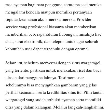
rasa nyaman bagi para pengguna, terutama saat mereka
mengalami kendala maupun memiliki pertanyaan
seputar keamanan akun mereka mereka. Provider
service yang profesional biasanya akan memberikan
memberikan beberapa saluran hubungan, misalnya live
chat, surat elektronik, dan telepon untuk agar seluruh
kebutuhan user dapat terpenuhi dengan optimal.
Selain itu, sebelum menyertai dengan situs wargatogel
yang tertentu, pastikan untuk melakukan riset dan baca
ulasan dari pengguna lainnya. Testimoni user
sebelumnya bisa menyuguhkan gambaran yang jelas
perihal keamanan serta kredibilitas situs itu. Pilih tautan
wargatogel yang sudah terbukti nyaman serta memiliki
citra yang dalam kalangan. Melalui langkah-langkah ini,