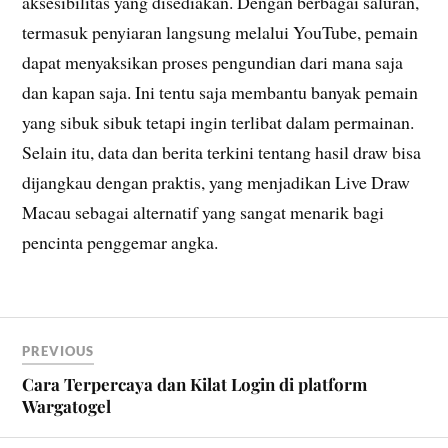
aksesibilitas yang disediakan. Dengan berbagai saluran,
termasuk penyiaran langsung melalui YouTube, pemain
dapat menyaksikan proses pengundian dari mana saja
dan kapan saja. Ini tentu saja membantu banyak pemain
yang sibuk sibuk tetapi ingin terlibat dalam permainan.
Selain itu, data dan berita terkini tentang hasil draw bisa
dijangkau dengan praktis, yang menjadikan Live Draw
Macau sebagai alternatif yang sangat menarik bagi
pencinta penggemar angka.
PREVIOUS
Cara Terpercaya dan Kilat Login di platform
Wargatogel