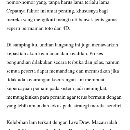
nomor-nomor yang, tanpa harus lama terlalu lama.
Cepatnya faktor ini amat penting, khususnya bagi
mereka yang mengikuti mengikuti banyak jenis game
seperti permainan toto dan 4D.
Di samping itu, undian langsung ini juga menawarkan
kepastian akan keamanan dan keadilan. Proses
pengundian dilakukan secara terbuka dan jelas, namun
semua peserta dapat memandang dan memastikan jika
tidak ada kecurangan kecurangan. Ini membuat
kepercayaan pemain pada sistem jadi meningkat,
memungkinkan para pemain agar terus bermain dengan
yang lebih aman dan fokus pada strategi mereka sendiri.
Kelebihan lain terkait dengan Live Draw Macau ialah