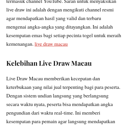
termasuk channel YouTube. Saran untuk menyaksikan
live draw ini adalah dengan mengikuti channel resmi
agar mendapatkan hasil yang valid dan terbaru
mengenai angka-angka yang ditayangkan. Ini adalah
kesempatan emas bagi setiap pecinta togel untuk meraih
kemenangan.
live draw macau
Kelebihan Live Draw Macau
Live Draw Macau memberikan kecepatan dan
keterbukaan yang nilai jual terpenting bagi para peserta.
Dengan sistem undian langsung yang berlangsung
secara waktu nyata, peserta bisa mendapatkan angka
pengundian dari waktu real-time. Ini memberi
kesempatan para pemain agar langsung mendapatkan