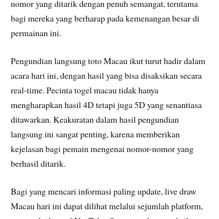
nomor yang ditarik dengan penuh semangat, terutama
bagi mereka yang berharap pada kemenangan besar di
permainan ini.
Pengundian langsung toto Macau ikut turut hadir dalam
acara hari ini, dengan hasil yang bisa disaksikan secara
real-time. Pecinta togel macau tidak hanya
mengharapkan hasil 4D tetapi juga 5D yang senantiasa
ditawarkan. Keakuratan dalam hasil pengundian
langsung ini sangat penting, karena memberikan
kejelasan bagi pemain mengenai nomor-nomor yang
berhasil ditarik.
Bagi yang mencari informasi paling update, live draw
Macau hari ini dapat dilihat melalui sejumlah platform,