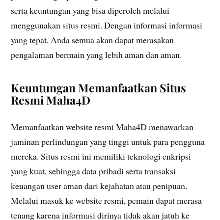
serta keuntungan yang bisa diperoleh melalui
menggunakan situs resmi. Dengan informasi informasi
yang tepat, Anda semua akan dapat merasakan
pengalaman bermain yang lebih aman dan aman.
Keuntungan Memanfaatkan Situs
Resmi Maha4D
Memanfaatkan website resmi Maha4D menawarkan
jaminan perlindungan yang tinggi untuk para pengguna
mereka. Situs resmi ini memiliki teknologi enkripsi
yang kuat, sehingga data pribadi serta transaksi
keuangan user aman dari kejahatan atau penipuan.
Melalui masuk ke website resmi, pemain dapat merasa
tenang karena informasi dirinya tidak akan jatuh ke