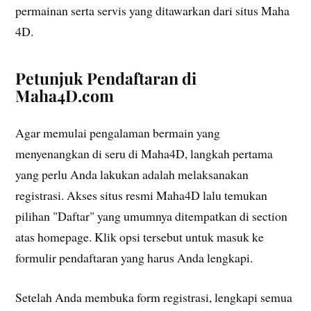
permainan serta servis yang ditawarkan dari situs Maha
4D.
Petunjuk Pendaftaran di
Maha4D.com
Agar memulai pengalaman bermain yang
menyenangkan di seru di Maha4D, langkah pertama
yang perlu Anda lakukan adalah melaksanakan
registrasi. Akses situs resmi Maha4D lalu temukan
pilihan "Daftar" yang umumnya ditempatkan di section
atas homepage. Klik opsi tersebut untuk masuk ke
formulir pendaftaran yang harus Anda lengkapi.
Setelah Anda membuka form registrasi, lengkapi semua