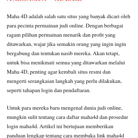
Maha 4D adalah salah satu situs yang banyak dicari oleh
para pecinta permainan judi online. Dengan berbagai
ragam pilihan permainan menarik dan profit yang
ditawarkan, wajar jika semakin orang yang ingin ingin
bergabung dan tentukan nasib mereka. Akan tetapi,
untuk bisa menikmati semua yang ditawarkan melalui
Maha 4D, penting agar kembali situs resmi dan
mengerti serangkaian langkah yang perlu dilakukan,
seperti tahapan login dan pendaftaran.
Untuk para mereka baru mengenal dunia judi online,
mungkin sulit tentang cara daftar maha4d dan prosedur
login maha4d. Artikel ini bertujuan memberikan
panduan lengkap tentang cara membuka link maha4d