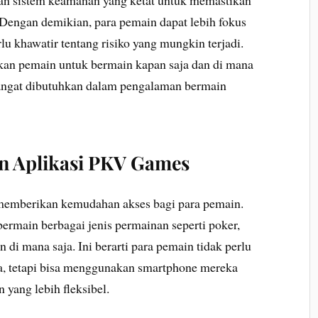
n sistem keamanan yang ketat untuk memastikan
 Dengan demikian, para pemain dapat lebih fokus
lu khawatir tentang risiko yang mungkin terjadi.
n pemain untuk bermain kapan saja dan di mana
 sangat dibutuhkan dalam pengalaman bermain
 Aplikasi PKV Games
emberikan kemudahan akses bagi para pemain.
bermain berbagai jenis permainan seperti poker,
di mana saja. Ini berarti para pemain tidak perlu
ja, tetapi bisa menggunakan smartphone mereka
yang lebih fleksibel.