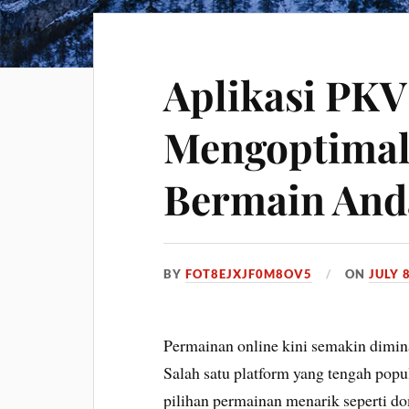
Aplikasi PK
Mengoptimal
Bermain And
BY
FOT8EJXJF0M8OV5
ON
JULY 
Permainan online kini semakin dimina
Salah satu platform yang tengah pop
pilihan permainan menarik seperti 