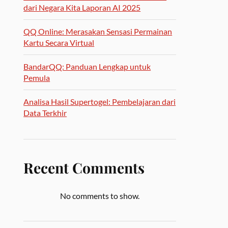
dari Negara Kita Laporan AI 2025
QQ Online: Merasakan Sensasi Permainan
Kartu Secara Virtual
BandarQQ: Panduan Lengkap untuk
Pemula
Analisa Hasil Supertogel: Pembelajaran dari
Data Terkhir
Recent Comments
No comments to show.