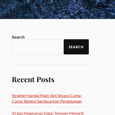
Search
SEARCH
Recent Posts
Strategi Handal Main Slot Secara Cuma-
Cuma: Belajar berdasarkan Pengalaman
AI dan Keamanan Data: Temuan Menarik