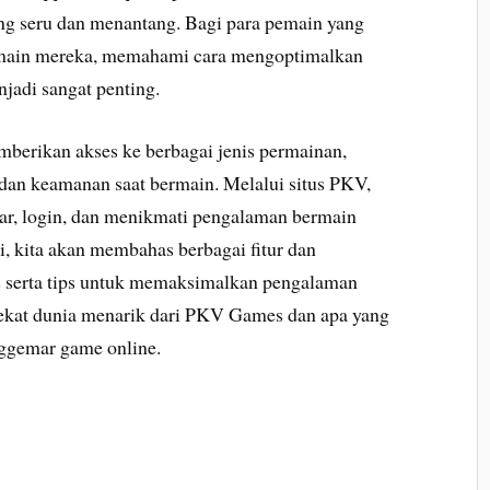
g seru dan menantang. Bagi para pemain yang
main mereka, memahami cara mengoptimalkan
adi sangat penting.
berikan akses ke berbagai jenis permainan,
dan keamanan saat bermain. Melalui situs PKV,
r, login, dan menikmati pengalaman bermain
, kita akan membahas berbagai fitur dan
 serta tips untuk memaksimalkan pengalaman
 dekat dunia menarik dari PKV Games dan apa yang
nggemar game online.