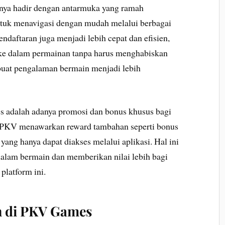
anya hadir dengan antarmuka yang ramah
uk menavigasi dengan mudah melalui berbagai
pendaftaran juga menjadi lebih cepat dan efisien,
 ke dalam permainan tanpa harus menghabiskan
mbuat pengalaman bermain menjadi lebih
s adalah adanya promosi dan bonus khusus bagi
us PKV menawarkan reward tambahan seperti bonus
 yang hanya dapat diakses melalui aplikasi. Hal ini
alam bermain dan memberikan nilai lebih bagi
platform ini.
n di PKV Games