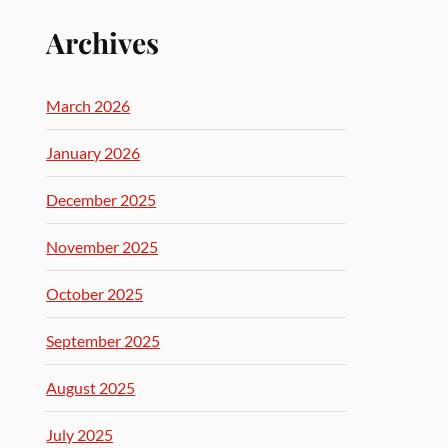
Archives
March 2026
January 2026
December 2025
November 2025
October 2025
September 2025
August 2025
July 2025