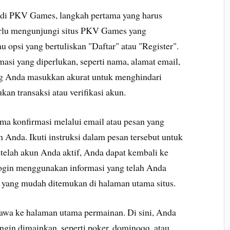
di PKV Games, langkah pertama yang harus
erlu mengunjungi situs PKV Games yang
tau opsi yang bertuliskan "Daftar" atau "Register".
masi yang diperlukan, seperti nama, alamat email,
ang Anda masukkan akurat untuk menghindari
an transaksi atau verifikasi akun.
ma konfirmasi melalui email atau pesan yang
 Anda. Ikuti instruksi dalam pesan tersebut untuk
telah akun Anda aktif, Anda dapat kembali ke
gin menggunakan informasi yang telah Anda
" yang mudah ditemukan di halaman utama situs.
bawa ke halaman utama permainan. Di sini, Anda
ngin dimainkan, seperti poker, dominoqq, atau