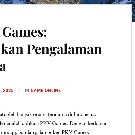
V Games:
kan Pengalaman
a
8, 2025
IN
GAME ONLINE
ti oleh banyak orang, terutama di Indonesia.
uler adalah aplikasi PKV Games. Dengan berbagai
dominoqq, bandarq, dan poker, PKV Games