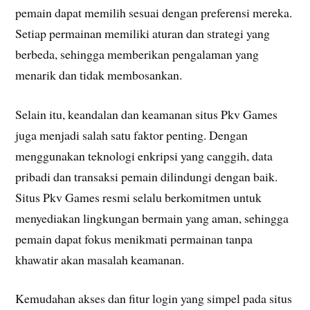
pemain dapat memilih sesuai dengan preferensi mereka.
Setiap permainan memiliki aturan dan strategi yang
berbeda, sehingga memberikan pengalaman yang
menarik dan tidak membosankan.
Selain itu, keandalan dan keamanan situs Pkv Games
juga menjadi salah satu faktor penting. Dengan
menggunakan teknologi enkripsi yang canggih, data
pribadi dan transaksi pemain dilindungi dengan baik.
Situs Pkv Games resmi selalu berkomitmen untuk
menyediakan lingkungan bermain yang aman, sehingga
pemain dapat fokus menikmati permainan tanpa
khawatir akan masalah keamanan.
Kemudahan akses dan fitur login yang simpel pada situs