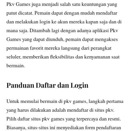
Pkv Games juga menjadi salah satu keuntungan yang
patut dicatat. Pemain dapat dengan mudah mendaftar
dan melakukan login ke akun mereka kapan saja dan di
mana saja. Ditambah lagi dengan adanya aplikasi Pkv
Games yang dapat diunduh, pemain dapat mengakses
permainan favorit mereka langsung dari perangkat
seluler, memberikan fleksibilitas dan kenyamanan saat
bermain.
Panduan Daftar dan Login
Untuk memulai bermain di pkv games, langkah pertama
yang harus dilakukan adalah mendaftar di situs pkv.
Pilih daftar situs pkv games yang terpercaya dan resmi.
Biasanya, situs-situs ini menyediakan form pendaftaran