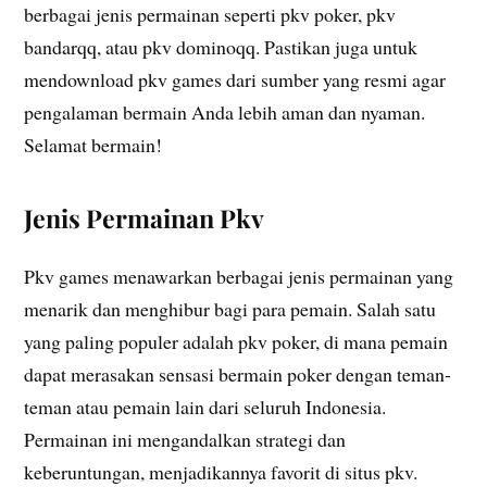
berbagai jenis permainan seperti pkv poker, pkv
bandarqq, atau pkv dominoqq. Pastikan juga untuk
mendownload pkv games dari sumber yang resmi agar
pengalaman bermain Anda lebih aman dan nyaman.
Selamat bermain!
Jenis Permainan Pkv
Pkv games menawarkan berbagai jenis permainan yang
menarik dan menghibur bagi para pemain. Salah satu
yang paling populer adalah pkv poker, di mana pemain
dapat merasakan sensasi bermain poker dengan teman-
teman atau pemain lain dari seluruh Indonesia.
Permainan ini mengandalkan strategi dan
keberuntungan, menjadikannya favorit di situs pkv.