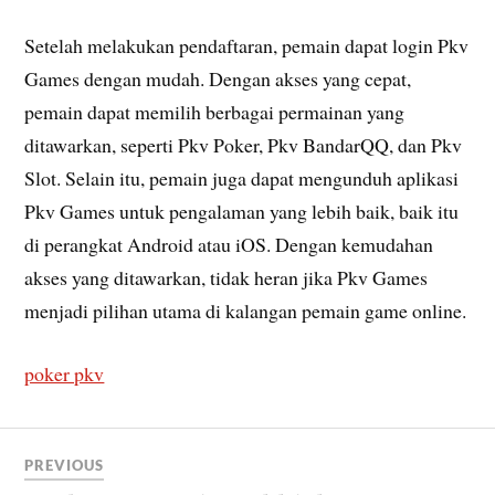
Setelah melakukan pendaftaran, pemain dapat login Pkv
Games dengan mudah. Dengan akses yang cepat,
pemain dapat memilih berbagai permainan yang
ditawarkan, seperti Pkv Poker, Pkv BandarQQ, dan Pkv
Slot. Selain itu, pemain juga dapat mengunduh aplikasi
Pkv Games untuk pengalaman yang lebih baik, baik itu
di perangkat Android atau iOS. Dengan kemudahan
akses yang ditawarkan, tidak heran jika Pkv Games
menjadi pilihan utama di kalangan pemain game online.
poker pkv
PREVIOUS