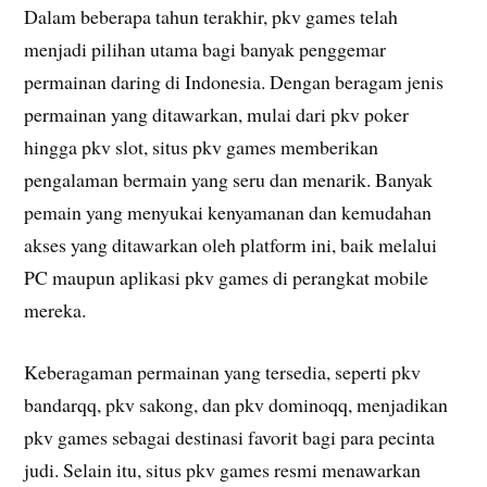
Dalam beberapa tahun terakhir, pkv games telah
menjadi pilihan utama bagi banyak penggemar
permainan daring di Indonesia. Dengan beragam jenis
permainan yang ditawarkan, mulai dari pkv poker
hingga pkv slot, situs pkv games memberikan
pengalaman bermain yang seru dan menarik. Banyak
pemain yang menyukai kenyamanan dan kemudahan
akses yang ditawarkan oleh platform ini, baik melalui
PC maupun aplikasi pkv games di perangkat mobile
mereka.
Keberagaman permainan yang tersedia, seperti pkv
bandarqq, pkv sakong, dan pkv dominoqq, menjadikan
pkv games sebagai destinasi favorit bagi para pecinta
judi. Selain itu, situs pkv games resmi menawarkan