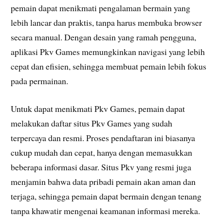
pemain dapat menikmati pengalaman bermain yang
lebih lancar dan praktis, tanpa harus membuka browser
secara manual. Dengan desain yang ramah pengguna,
aplikasi Pkv Games memungkinkan navigasi yang lebih
cepat dan efisien, sehingga membuat pemain lebih fokus
pada permainan.
Untuk dapat menikmati Pkv Games, pemain dapat
melakukan daftar situs Pkv Games yang sudah
terpercaya dan resmi. Proses pendaftaran ini biasanya
cukup mudah dan cepat, hanya dengan memasukkan
beberapa informasi dasar. Situs Pkv yang resmi juga
menjamin bahwa data pribadi pemain akan aman dan
terjaga, sehingga pemain dapat bermain dengan tenang
tanpa khawatir mengenai keamanan informasi mereka.