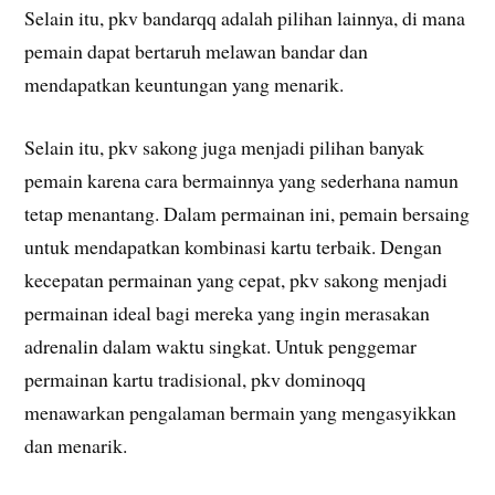
Selain itu, pkv bandarqq adalah pilihan lainnya, di mana
pemain dapat bertaruh melawan bandar dan
mendapatkan keuntungan yang menarik.
Selain itu, pkv sakong juga menjadi pilihan banyak
pemain karena cara bermainnya yang sederhana namun
tetap menantang. Dalam permainan ini, pemain bersaing
untuk mendapatkan kombinasi kartu terbaik. Dengan
kecepatan permainan yang cepat, pkv sakong menjadi
permainan ideal bagi mereka yang ingin merasakan
adrenalin dalam waktu singkat. Untuk penggemar
permainan kartu tradisional, pkv dominoqq
menawarkan pengalaman bermain yang mengasyikkan
dan menarik.