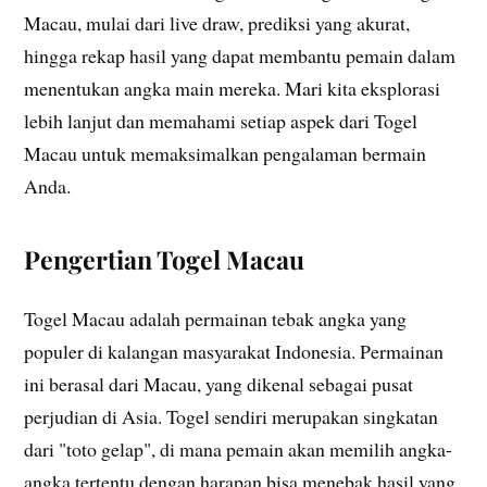
Macau, mulai dari live draw, prediksi yang akurat,
hingga rekap hasil yang dapat membantu pemain dalam
menentukan angka main mereka. Mari kita eksplorasi
lebih lanjut dan memahami setiap aspek dari Togel
Macau untuk memaksimalkan pengalaman bermain
Anda.
Pengertian Togel Macau
Togel Macau adalah permainan tebak angka yang
populer di kalangan masyarakat Indonesia. Permainan
ini berasal dari Macau, yang dikenal sebagai pusat
perjudian di Asia. Togel sendiri merupakan singkatan
dari "toto gelap", di mana pemain akan memilih angka-
angka tertentu dengan harapan bisa menebak hasil yang