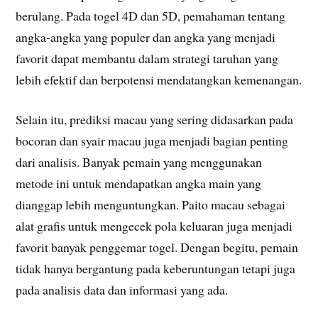
berulang. Pada togel 4D dan 5D, pemahaman tentang
angka-angka yang populer dan angka yang menjadi
favorit dapat membantu dalam strategi taruhan yang
lebih efektif dan berpotensi mendatangkan kemenangan.
Selain itu, prediksi macau yang sering didasarkan pada
bocoran dan syair macau juga menjadi bagian penting
dari analisis. Banyak pemain yang menggunakan
metode ini untuk mendapatkan angka main yang
dianggap lebih menguntungkan. Paito macau sebagai
alat grafis untuk mengecek pola keluaran juga menjadi
favorit banyak penggemar togel. Dengan begitu, pemain
tidak hanya bergantung pada keberuntungan tetapi juga
pada analisis data dan informasi yang ada.