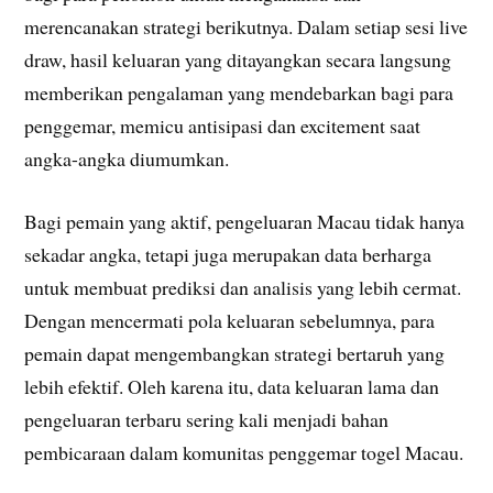
merencanakan strategi berikutnya. Dalam setiap sesi live
draw, hasil keluaran yang ditayangkan secara langsung
memberikan pengalaman yang mendebarkan bagi para
penggemar, memicu antisipasi dan excitement saat
angka-angka diumumkan.
Bagi pemain yang aktif, pengeluaran Macau tidak hanya
sekadar angka, tetapi juga merupakan data berharga
untuk membuat prediksi dan analisis yang lebih cermat.
Dengan mencermati pola keluaran sebelumnya, para
pemain dapat mengembangkan strategi bertaruh yang
lebih efektif. Oleh karena itu, data keluaran lama dan
pengeluaran terbaru sering kali menjadi bahan
pembicaraan dalam komunitas penggemar togel Macau.