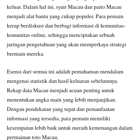
keluar. Dalam hal ini, syair Macau dan paito Macau
menjadi alat bantu yang cukup populer. Para pemain
kerap berdiskusi dan berbagi informasi di komunitas-
komunitas online, sehingga menciptakan sebuah
jaringan pengetahuan yang akan memperkaya strategi
bermain mereka.
Esensi dari semua ini adalah pemahaman mendalam
mengenai statistik dan hasil keluaran sebelumnya.
Rekap data Macau menjadi acuan penting untuk
menentukan angka main yang lebih menjanjikan.
Dengan pendekatan yang tepat dan pemanfaatan
informasi yang tersedia, para pemain memiliki
kesempatan lebih baik untuk meraih kemenangan dalam
permainan toto Macau.