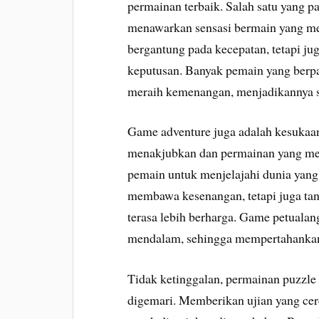
permainan terbaik. Salah satu yang p
menawarkan sensasi bermain yang me
bergantung pada kecepatan, tetapi j
keputusan. Banyak pemain yang berpar
meraih kemenangan, menjadikannya sa
Game adventure juga adalah kesukaan
menakjubkan dan permainan yang me
pemain untuk menjelajahi dunia yang
membawa kesenangan, tetapi juga t
terasa lebih berharga. Game petuala
mendalam, sehingga mempertahankan p
Tidak ketinggalan, permainan puzzle 
digemari. Memberikan ujian yang cer