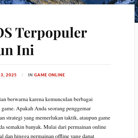
OS Terpopuler
un Ini
3, 2025
IN
GAME ONLINE
kian berwarna karena kemunculan berbagai
n game. Apakah Anda seorang penggemar
an strategi yang memerlukan taktik, ataupun game
 ada semakin banyak. Mulai dari permainan online
 dan hingga permainan offline yang dapat